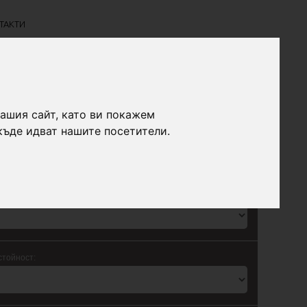
ТАКТИ
нашия сайт, като ви покажем
къде идват нашите посетители.
IAT Promo Leasing с променлива лихва
на вноска:
стойност: