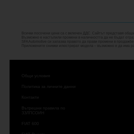
Всички посочени цени са с включен ДДС. Сайтът представя общ
Възможно е настъпили промени в наличността да не бъдат отразе
SFA Automotive си запазва правото да прави промени в продажбе
Приложените снимки илюстрират модела – възможно е да има ра
Общи условия
Политика за личните данни
Контакти
Вътрешни правила по
ЗЗЛПСОИН
FIAT 600