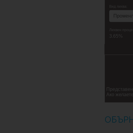
Вид лихва:
Лихвен проце
3.65%
Представен
Ако желаете
ОБЪРН