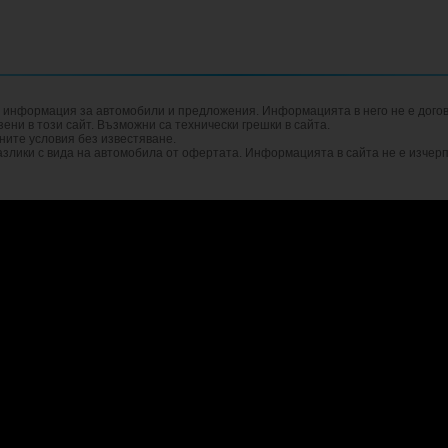
а информация за автомобили и предложения. Информацията в него не е догов
ни в този сайт. Възможни са технически грешки в сайта.
ните условия без известяване.
злики с вида на автомобила от офертата. Информацията в сайта не е изчер