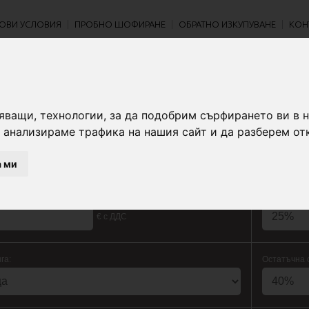
ОВИ УСЛОВИЯ
ПРОБНО ШОФИРАНЕ
ОБРАТНО ИЗКУПУВАНЕ
КОН
ГОВ КАЛКУЛАТОР
яващи, технологии, за да подобрим сърфирането ви в 
 анализираме трафика на нашия сайт и да разберем от
FIAT SFA Leasing с фиксирана лихва
F
а ми
Първоначал
€ с ДДС
га:
Остатъчна 