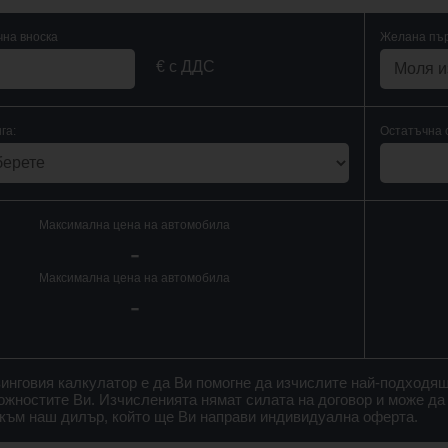
на вноска
Желана пър
€ с ДДС
га:
Остатъчна 
Максимална цена на автомобила
-
Максимална цена на автомобила
-
зинговия калкулатор е да Ви помогне да изчислите най-подходя
ожностите Ви. Изчисленията нямат силата на договор и може да
 към наш дилър, който ще Ви направи индивидуална оферта.