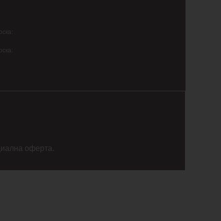
оска:
оска:
циална оферта.