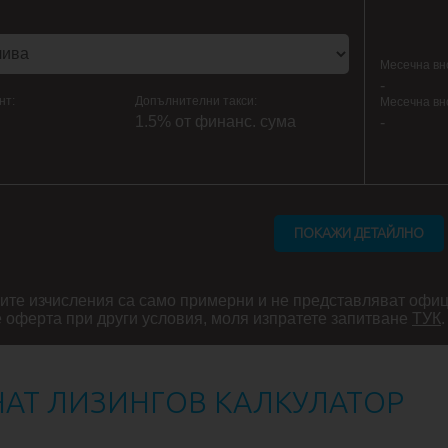
Месечна вн
-
нт:
Допълнителни такси:
Месечна вн
1.5% от финанс. сума
-
ите изчисления са само примерни и не представляват офи
 оферта при други условия, моля изпратете запитване
ТУК
.
АТ ЛИЗИНГОВ КАЛКУЛАТОР