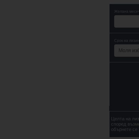
Желана месеч
Срок на лизин
Целта на ли
според възм
обърнете се