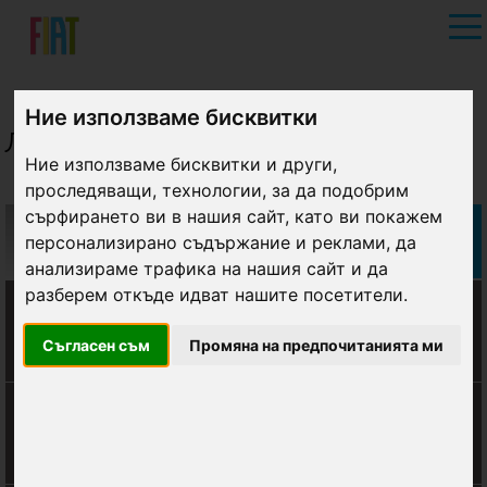
Ние използваме бисквитки
ЛИЗИНГОВ КАЛКУЛАТОР
Ние използваме бисквитки и други,
проследяващи, технологии, за да подобрим
сърфирането ви в нашия сайт, като ви покажем
FIAT SFA Leasing с
FIAT Promo Leasing с
персонализирано съдържание и реклами, да
фиксирана лихва
променлива лихва
анализираме трафика на нашия сайт и да
разберем откъде идват нашите посетители.
Цена:
€ с ДДС
Съгласен съм
Промяна на предпочитанията ми
Първоначална вноска: