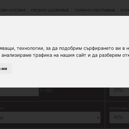
ОВИ УСЛОВИЯ
ПРОБНО ШОФИРАНЕ
ОБРАТНО ИЗКУПУВАНЕ
КОН
ГОВ КАЛКУЛАТОР
яващи, технологии, за да подобрим сърфирането ви в 
 анализираме трафика на нашия сайт и да разберем от
FIAT SFA Leasing с фиксирана лихва
F
а ми
Първоначал
€ с ДДС
га:
Остатъчна 