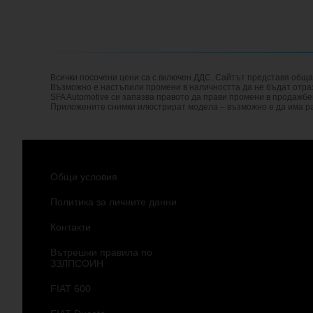
Всички посочени цени са с включен ДДС. Сайтът представя общ
Възможно е настъпили промени в наличността да не бъдат отразе
SFA Automotive си запазва правото да прави промени в продажбе
Приложените снимки илюстрират модела – възможно е да има ра
Общи условия
Политика за личните данни
Контакти
Вътрешни правила по
ЗЗЛПСОИН
FIAT 600