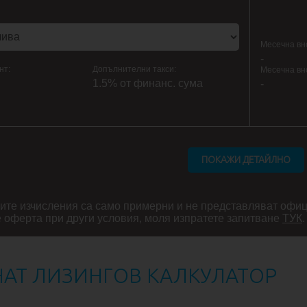
Месечна вн
-
нт:
Допълнителни такси:
Месечна вн
1.5% от финанс. сума
-
ите изчисления са само примерни и не представляват офи
 оферта при други условия, моля изпратете запитване
ТУК
.
АТ ЛИЗИНГОВ КАЛКУЛАТОР