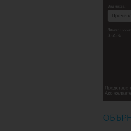
Вид лихва:
Лихвен проце
3.65%
Представен
Ако желаете
ОБЪРН