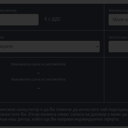
на вноска
Желана пър
€ с ДДС
га:
Остатъчна 
Максимална цена на автомобила
-
Максимална цена на автомобила
-
зинговия калкулатор е да Ви помогне да изчислите най-подходя
ожностите Ви. Изчисленията нямат силата на договор и може да
 към наш дилър, който ще Ви направи индивидуална оферта.