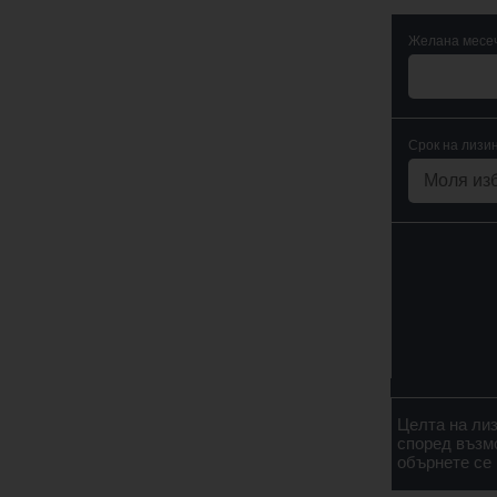
Желана месеч
Срок на лизин
Целта на ли
според възм
обърнете се