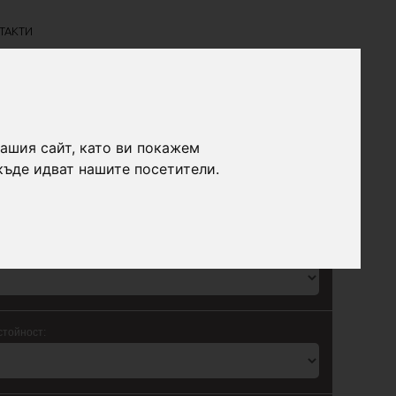
ТАКТИ
нашия сайт, като ви покажем
къде идват нашите посетители.
IAT Promo Leasing с променлива лихва
на вноска:
стойност: