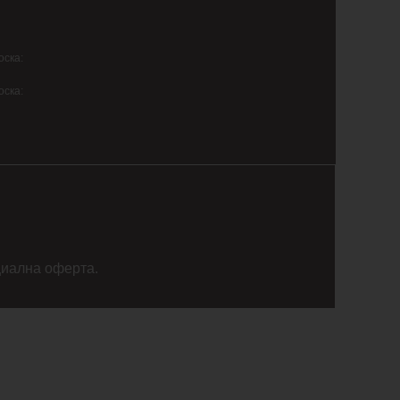
оска:
оска:
циална оферта.