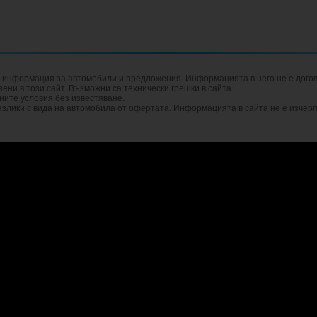
а информация за автомобили и предложения. Информацията в него не е догов
ни в този сайт. Възможни са технически грешки в сайта.
ните условия без известяване.
злики с вида на автомобила от офертата. Информацията в сайта не е изчер