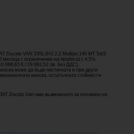
IAT Ducato VAN 335L3H2 2.2 Multijet 140 MT S&S
60 месеца с ограничение на пробега) с 4,5%
 068,63 € / 19 692,52 лв. без ДДС).
носка може да бъде постигната и при други
воначалната вноска, остатъчната стойност и
FIAT Ducato Van има възможност за ползване на