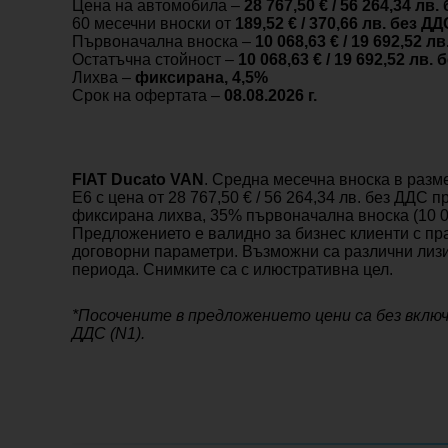
Цена на автомобила –
28 767,50 € / 56 264,34 лв.
60 месечни вноски от
189,52 € / 370,66 лв. без Д
Първоначална вноска –
10 068,63 € /
19 692,52 лв
Остатъчна стойност –
10 068,63 € /
19 692,52 лв. 
Лихва –
фиксирана,
4,5%
Срок на офертата –
08.08
.2026 г.
FIAT Ducato VAN
. Средна месечна вноска в разме
E6 с цена от 28 767,50 € / 56 264,34 лв. без ДДС 
фиксирана лихва, 35% първоначална вноска (10 068,
Предложението е валидно за бизнес клиенти с пра
договорни параметри. Възможни са различни лизи
периода. Снимките са с илюстративна цел.
*Посочените в предложението цени са без включе
ДДС (N1).