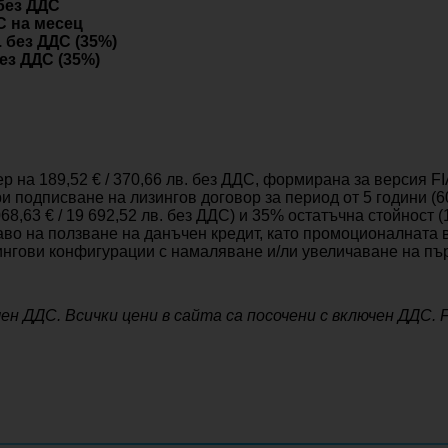
 без ДДС
ДС на месец
. без ДДС (3
5%)
без ДДС (35%)
р на 189,52 € / 370,66 лв. без ДДС, формирана за версия F
при подписване на лизингов договор за период от 5 години (
63 € / 19 692,52 лв. без ДДС) и 35% остатъчна стойност (10
во на ползване на данъчен кредит, като промоционалната в
нгови конфигурации с намаляване и/ли увеличаване на пър
н ДДС. Всички цени в сайта са посочени с включен ДДС. 