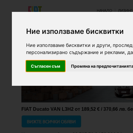
НАЧАЛО
ЛИЗИНГ
Ние използваме бисквитки
Ние използваме бисквитки и други, прослед
персонализирано съдържание и реклами, да
Съгласен съм
Промяна на предпочитаният
FIAT Ducato VAN L3H2 от 189,52 € / 370,66 лв. б