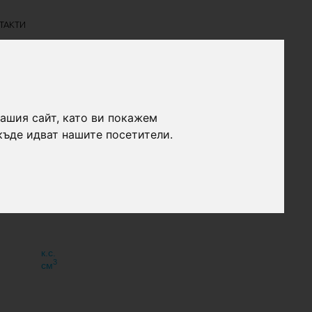
ТАКТИ
нашия сайт, като ви покажем
къде идват нашите посетители.
к.с.
3
см