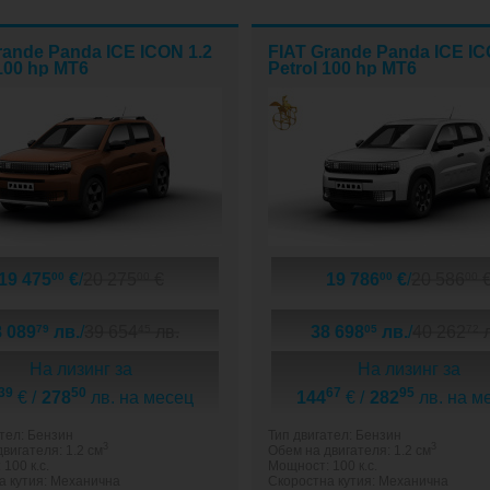
rande Panda ICE ICON 1.2
FIAT Grande Panda ICE IC
 100 hp MT6
Petrol 100 hp MT6
19 475
€
/
20 275
€
19 786
€
/
20 586
00
00
00
00
8 089
лв.
/
39 654
лв.
38 698
лв.
/
40 262
л
79
45
05
72
На лизинг за
На лизинг за
39
50
67
95
€ /
278
лв. на месец
144
€ /
282
лв. на м
тел: Бензин
Тип двигател: Бензин
3
3
вигателя: 1.2 см
Обем на двигателя: 1.2 см
100 к.с.
Мощност: 100 к.с.
а кутия: Механична
Скоростна кутия: Механична