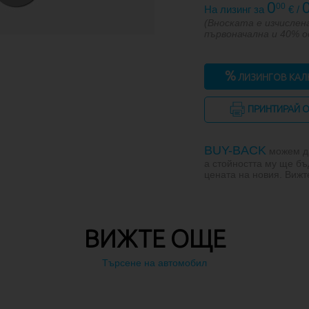
0
00
На лизинг за
€ /
(Вноската е изчислена
първоначална и 40% 
%
ЛИЗИНГОВ КАЛ
ПРИНТИРАЙ 
BUY-BACK
можем да
а стойността му ще бъ
цената на новия. Виж
ВИЖТЕ ОЩЕ
Търсене на автомобил