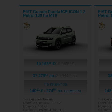
FIAT Grande Panda ICE ICON 1.2
FIAT G
Petrol 100 hp MT6
Petrol
19 163
€
/
19 963
€
00
00
37 479
лв.
/
39 044
лв.
3
57
23
На лизинг за
11
04
140
€ /
274
лв. на месец
142
Тип двигател: Бензин
Тип двига
3
Обем на двигателя: 1.2 см
Обем на д
Мощност: 100 к.с.
Мощност: 
Скоростна кутия: Механична
Скоростн