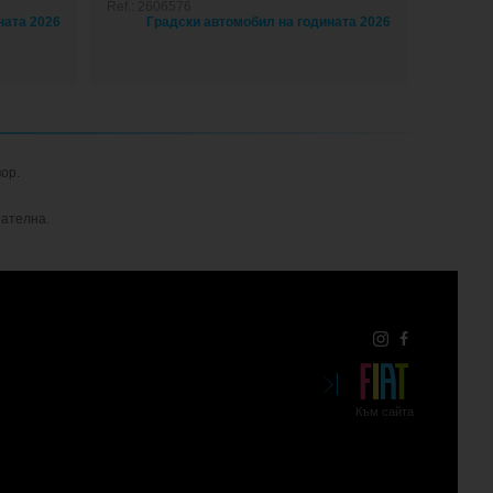
Ref.: 2606576
ор.
пателна.

Към сайта