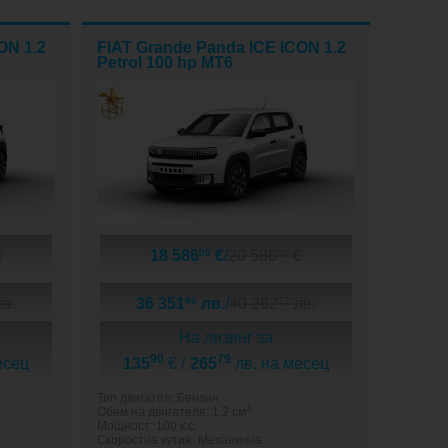
ON 1.2
FIAT Grande Panda ICE ICON 1.2
Petrol 100 hp MT6
€
18 586
€
/
20 586
€
00
00
в.
36 351
лв.
/
40 262
лв.
06
72
На лизинг за
90
79
есец
135
€ /
265
лв. на месец
Тип двигател: Бензин
3
Обем на двигателя: 1.2 см
Мощност: 100 к.с.
Скоростна кутия: Механична