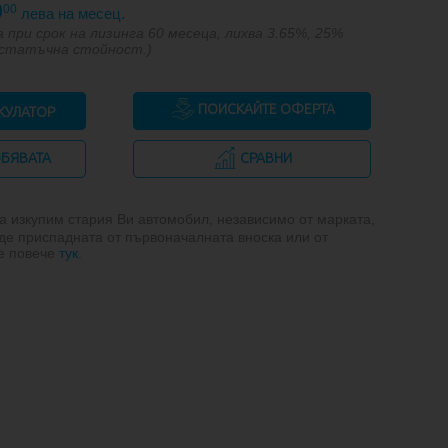
0
00
лева на месец.
 при срок на лизинга 60 месеца, лихва 3.65%, 25%
остатъчна стойност.)
ПОИСКАЙТЕ ОФЕРТА
КУЛАТОР
ОБЯВАТА
СРАВНИ
 изкупим стария Ви автомобил, независимо от марката,
де приспадната от първоначалната вноска или от
те повече
тук
.