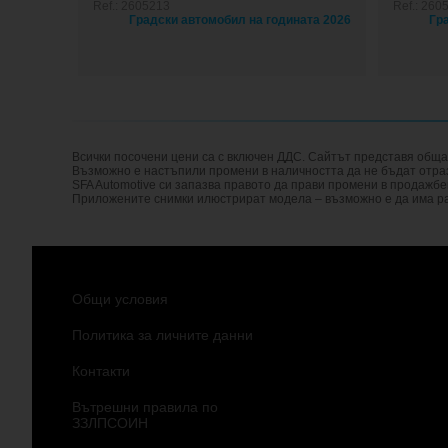
Ref.: 2605213
Ref.: 260
Всички посочени цени са с включен ДДС. Сайтът представя общ
Възможно е настъпили промени в наличността да не бъдат отразе
SFA Automotive си запазва правото да прави промени в продажбе
Приложените снимки илюстрират модела – възможно е да има ра
Общи условия
Политика за личните данни
Контакти
Вътрешни правила по
ЗЗЛПСОИН