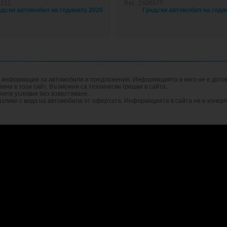
5212
Ref.: 2606575
а информация за автомобили и предложения. Информацията в него не е догов
ни в този сайт. Възможни са технически грешки в сайта.
ните условия без известяване.
злики с вида на автомобила от офертата. Информацията в сайта не е изчер