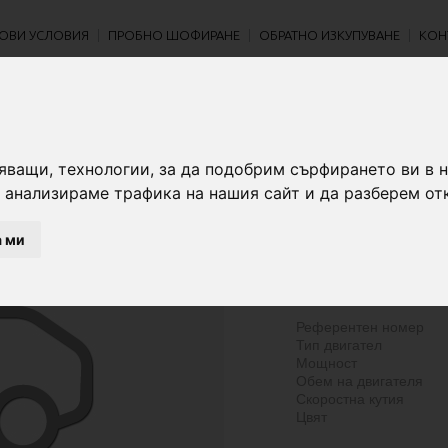
ОВИ УСЛОВИЯ
ПРОБНО ШОФИРАНЕ
ОБРАТНО ИЗКУПУВАНЕ
КОН
яващи, технологии, за да подобрим сърфирането ви в 
 анализираме трафика на нашия сайт и да разберем от
- €
а ми
- лв.
Референтен номер
Тип двигател
Мощност
Обем на двигателя
Скоростна кутия
Цвят