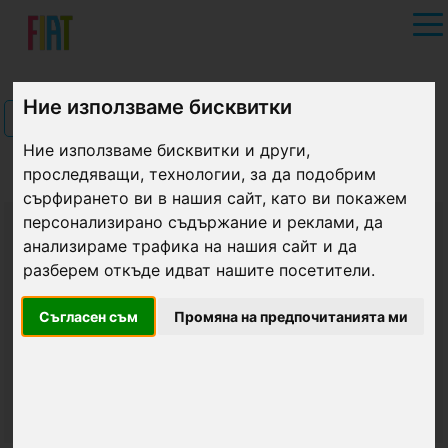
Ние използваме бисквитки
НОВО ТЪРСЕНЕ
Ние използваме бисквитки и други,
проследяващи, технологии, за да подобрим
сърфирането ви в нашия сайт, като ви покажем
персонализирано съдържание и реклами, да
анализираме трафика на нашия сайт и да
разберем откъде идват нашите посетители.
Съгласен съм
Промяна на предпочитанията ми