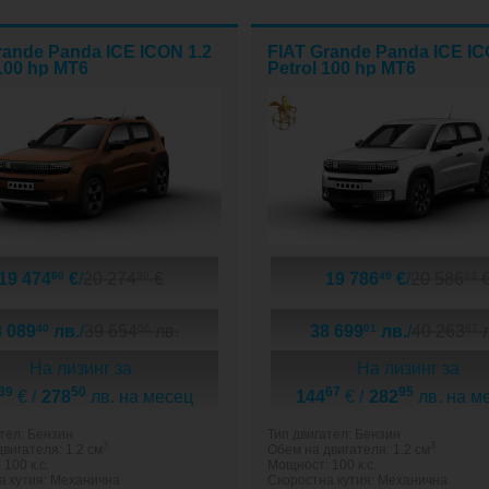
rande Panda ICE ICON 1.2
FIAT Grande Panda ICE IC
 100 hp MT6
Petrol 100 hp MT6
19 474
€
/
20 274
€
19 786
€
/
20 586
80
80
49
49
8 089
лв.
/
39 654
лв.
38 699
лв.
/
40 263
л
40
06
01
67
На лизинг за
На лизинг за
39
50
67
95
€ /
278
лв. на месец
144
€ /
282
лв. на м
тел: Бензин
Тип двигател: Бензин
3
3
вигателя: 1.2 см
Обем на двигателя: 1.2 см
100 к.с.
Мощност: 100 к.с.
а кутия: Механична
Скоростна кутия: Механична