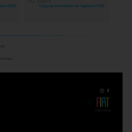
Ref.: 2606576
ор.
пателна.

Към сайта