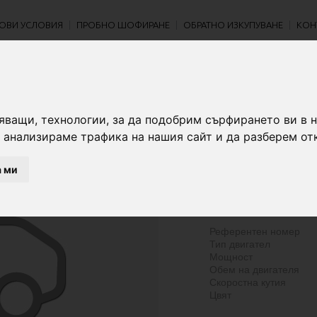
ОВИ УСЛОВИЯ
ПРОБНО ШОФИРАНЕ
ОБРАТНО ИЗКУПУВАНЕ
КОН
яващи, технологии, за да подобрим сърфирането ви в 
 анализираме трафика на нашия сайт и да разберем от
- €
а ми
- лв.
Референтен номер
Тип двигател
Мощност
Обем на двигателя
Скоростна кутия
Цвят