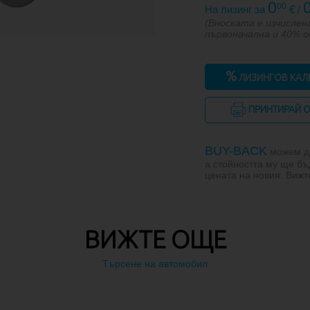
0
00
На лизинг за
€ /
(Вноската е изчислена
първоначална и 40% 
%
ЛИЗИНГОВ КАЛ
ПРИНТИРАЙ 
BUY-BACK
можем да
а стойността му ще бъ
цената на новия. Виж
ВИЖТЕ ОЩЕ
Търсене на автомобил