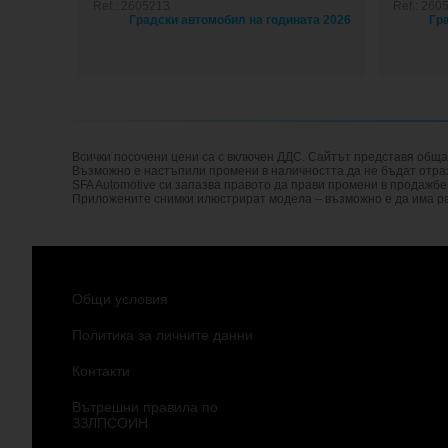
Ref.: 2605213
Ref.: 260
Всички посочени цени са с включен ДДС. Сайтът представя общ
Възможно е настъпили промени в наличността да не бъдат отразе
SFA Automotive си запазва правото да прави промени в продажбе
Приложените снимки илюстрират модела – възможно е да има ра
Общи условия
Политика за личните данни
Контакти
Вътрешни правила по
ЗЗЛПСОИН