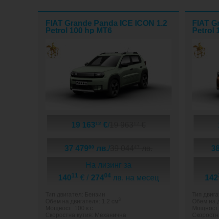
FIAT Grande Panda ICE ICON 1.2
FIAT G
Petrol 100 hp MT6
Petrol
19 163
€
/
19 963
€
12
12
37 479
лв.
/
39 044
лв.
3
80
47
На лизинг за
11
04
140
€ /
274
лв. на месец
142
Тип двигател: Бензин
Тип двига
3
Обем на двигателя: 1.2 см
Обем на д
Мощност: 100 к.с.
Мощност: 
Скоростна кутия: Механична
Скоростн