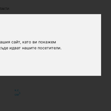
ТАКТИ
нашия сайт, като ви покажем
къде идват нашите посетители.
к.с.
3
см