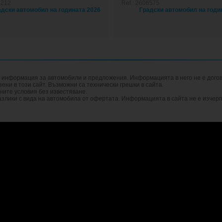
5212
Ref.: 2606575
а информация за автомобили и предложения. Информацията в него не е догов
ни в този сайт. Възможни са технически грешки в сайта.
ните условия без известяване.
злики с вида на автомобила от офертата. Информацията в сайта не е изчер