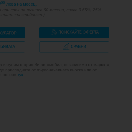
0
00
лева на месец.
 при срок на лизинга 60 месеца, лихва 3.65%, 25%
остатъчна стойност.)
ПОИСКАЙТЕ ОФЕРТА
КУЛАТОР
ОБЯВАТА
СРАВНИ
 изкупим стария Ви автомобил, независимо от марката,
де приспадната от първоначалната вноска или от
те повече
тук
.