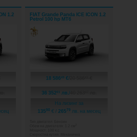
ON 1.2
FIAT Grande Panda ICE ICON 1.2
Petrol 100 hp MT6
€
18 586
€
/
20 586
€
49
49
в.
36 352
лв.
/
40 263
лв.
01
67
На лизинг за
90
79
есец
135
€ /
265
лв. на месец
Тип двигател: Бензин
3
Обем на двигателя: 1.2 см
Мощност: 100 к.с.
Скоростна кутия: Механична